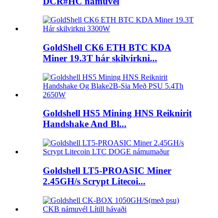
DCR#HC námuvél
GoldShell CK6 ETH BTC KDA
Miner 19.3T hár skilvirkni...
Goldshell HS5 Mining HNS Reiknirit
Handshake And Bl...
Goldshell LT5-PROASIC Miner
2.45GH/s Scrypt Litecoi...