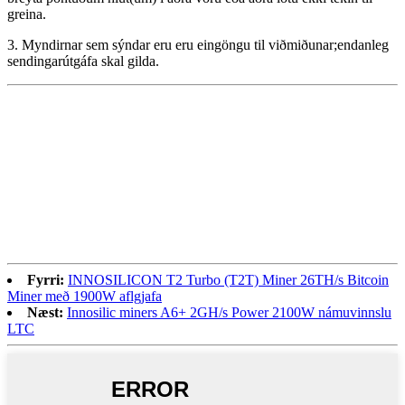
greina.
3. Myndirnar sem sýndar eru eru eingöngu til viðmiðunar;endanleg
sendingarútgáfa skal gilda.
Fyrri:
INNOSILICON T2 Turbo (T2T) Miner 26TH/s Bitcoin
Miner með 1900W aflgjafa
Næst:
Innosilic miners A6+ 2GH/s Power 2100W námuvinnslu
LTC