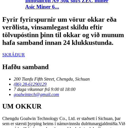
Innosilicon A9 50k sol/s ZEC miner
Asic Miner 6...
Fyrir fyrirspurnir um vörur okkar eða
verðlista, vinsamlegast skildu eftir
tölvupóstinn þinn til okkar og við munum
hafa samband innan 24 klukkustunda.
SKRÁÐUR
Hafðu samband
200 Tianfu Fifth Street, Chengdu, Sichuan
(86) 28-61290129
7 daga vikunnar frá 9:00 til 18:00
goalwintech@gmail.com
UM OKKUR
Chengdu Goalwin Technology Co., Ltd. er staðsett í Sichuan, þar
sem er stærsti þyrping heims í námuvinnslu dulritunargjaldmiðla.Við