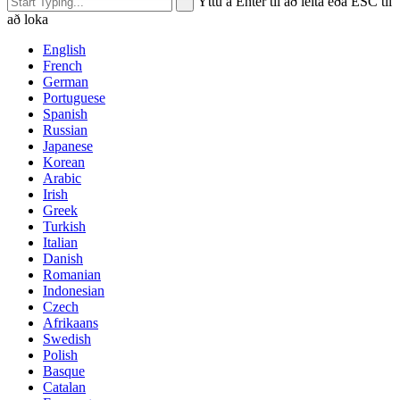
Ýttu á Enter til að leita eða ESC til
að loka
English
French
German
Portuguese
Spanish
Russian
Japanese
Korean
Arabic
Irish
Greek
Turkish
Italian
Danish
Romanian
Indonesian
Czech
Afrikaans
Swedish
Polish
Basque
Catalan