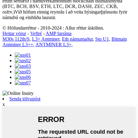
erum sérhæfð í námuverkamönnum blockchain dulmálsmynta
(BTC, BCH, BSV, ETH, LTC, DCR, DASH, ZEC, CKB,
osfrv.)Við höfum einnig reynslu í að veita hýsingarþjónustu fyrir
námubú og einhliða lausnir.
© Höfundarréttur - 2010-2024 : Allur réttur áskilinn.
Heitar vörur
-
Veftré
-
AMP farsíma
M30s 112th/S
,
L3+ Antminer
,
Eth námumaður
,
Stu U1
,
Bitmain
Antminer L3++
,
ANTMINER L3+
,
Senda tölvupóst
x