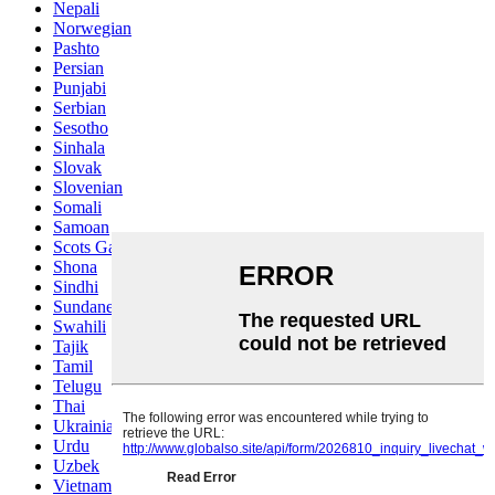
Nepali
Norwegian
Pashto
Persian
Punjabi
Serbian
Sesotho
Sinhala
Slovak
Slovenian
Somali
Samoan
Scots Gaelic
Shona
Sindhi
Sundanese
Swahili
Tajik
Tamil
Telugu
Thai
Ukrainian
Urdu
Uzbek
Vietnamese