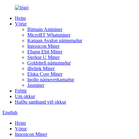
Heim
Vörur
Bitmain Antminer
MicroBT Whatsminer
Kanaan Avalon námumaður
Innosicon Miner
Ebang Ebit Miner
Sterkur U Miner
Goldshell námumaður
iBelink Miner
Elsku Core Miner
Ipollo námuverkamaður
Jasminer
Fréttir
Um okkur
Hafðu samband við okkur
English
Heim
Vörur
Innosicon Miner