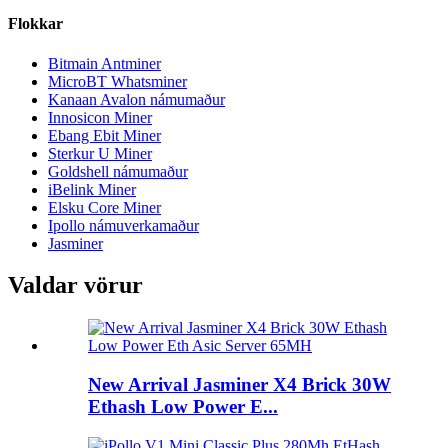
Flokkar
Bitmain Antminer
MicroBT Whatsminer
Kanaan Avalon námumaður
Innosicon Miner
Ebang Ebit Miner
Sterkur U Miner
Goldshell námumaður
iBelink Miner
Elsku Core Miner
Ipollo námuverkamaður
Jasminer
Valdar vörur
New Arrival Jasminer X4 Brick 30W
Ethash Low Power E...