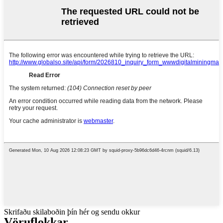
Skrifaðu skilaboðin þín hér og sendu okkur
Vöruflokkar