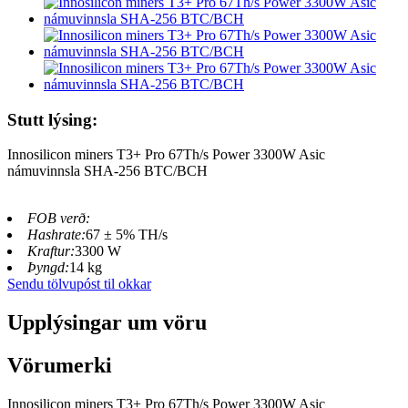
Stutt lýsing:
Innosilicon miners T3+ Pro 67Th/s Power 3300W Asic
námuvinnsla SHA-256 BTC/BCH
FOB verð:
Hashrate:
67 ± 5% TH/s
Kraftur:
3300 W
Þyngd:
14 kg
Sendu tölvupóst til okkar
Upplýsingar um vöru
Vörumerki
Innosilicon miners T3+ Pro 67Th/s Power 3300W Asic