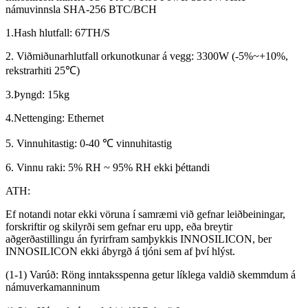
námuvinnsla SHA-256 BTC/BCH
1.Hash hlutfall: 67TH/S
2. Viðmiðunarhlutfall orkunotkunar á vegg: 3300W (-5%~+10%,
rekstrarhiti 25℃)
3.Þyngd: 15kg
4.Nettenging: Ethernet
5. Vinnuhitastig: 0-40 ℃ vinnuhitastig
6. Vinnu raki: 5% RH ~ 95% RH ekki þéttandi
ATH:
Ef notandi notar ekki vöruna í samræmi við gefnar leiðbeiningar,
forskriftir og skilyrði sem gefnar eru upp, eða breytir
aðgerðastillingu án fyrirfram samþykkis INNOSILICON, ber
INNOSILICON ekki ábyrgð á tjóni sem af því hlýst.
(1-1) Varúð: Röng inntaksspenna getur líklega valdið skemmdum á
námuverkamanninum