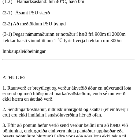
(1-2） Hámarksástand: hiti 40°C, hæð 0m
(2-1）​​​Ásamt PSU stærð
(2-2) Að meðtöldum PSU þyngd
(3-1) Þegar námumaðurinn er notaður í hæð frá 900m til 2000m
lækkar hæsti vinnuhiti um 1 ℃ fyrir hverja hækkun um 300m
Innkaupaleiðbeiningar
ATHUGIÐ
1. Raunverð er breytilegt og verður ákveðið áður en núverandi lota
er send og með hliðsjón af markaðsaðstæðum, enda sé raunverð
ekki hærra en áætlað verð.
2. Sendingarkostnaður, niðurskurðargjöld og skattar (ef einhverjir
eru) eru ekki innifalin í smásöluverðinu hér að ofan.
3. Eftir að pöntun hefur verið send verður beiðni um að hætta við
pöntunina, endurgreiða einhvern hluta pantaðrar upphæðar eða
breyta pöntuðum hlut(um) í aðra vöru eða aðra lotu ekki tekin til